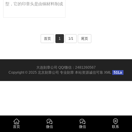
型，它的印章头是由铜材料制成
的。铜印章的制作工艺可以追···
首页
1
1/1
尾页
大连刻章公司 QQ/微信：2481260567
Copyright © 2025
北京刻章公司
专业刻章 本站资源诚信可靠
XML
51La
首页
微信
微信
联系